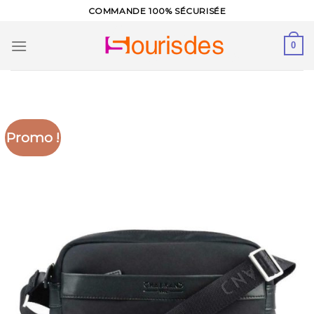
Skip
COMMANDE 100% SÉCURISÉE
to
content
0
Promo !