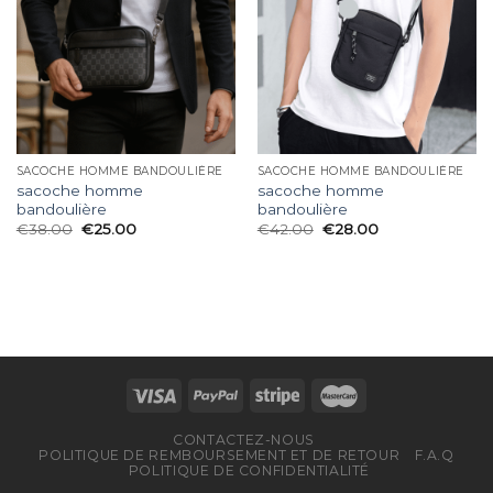
SACOCHE HOMME BANDOULIÈRE
SACOCHE HOMME BANDOULIÈRE
sacoche homme
sacoche homme
bandoulière
bandoulière
€
38.00
€
25.00
€
42.00
€
28.00
CONTACTEZ-NOUS
POLITIQUE DE REMBOURSEMENT ET DE RETOUR
F.A.Q
POLITIQUE DE CONFIDENTIALITÉ