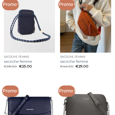
Promo !
Promo !
SACOCHE FEMME
SACOCHE FEMME
sacoche femme
sacoche femme
€
38.00
€
25.00
€
44.00
€
29.00
Promo !
Promo !