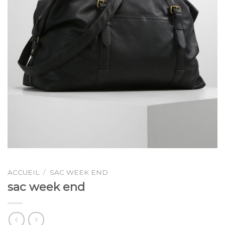
ACCUEIL
/
SAC WEEK END
sac week end