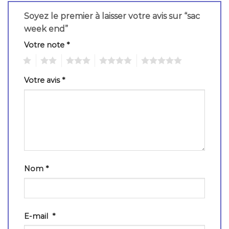
Soyez le premier à laisser votre avis sur “sac
week end”
Votre note
*
1
2
3
4
5
Votre avis
*
Nom
*
E-mail
*