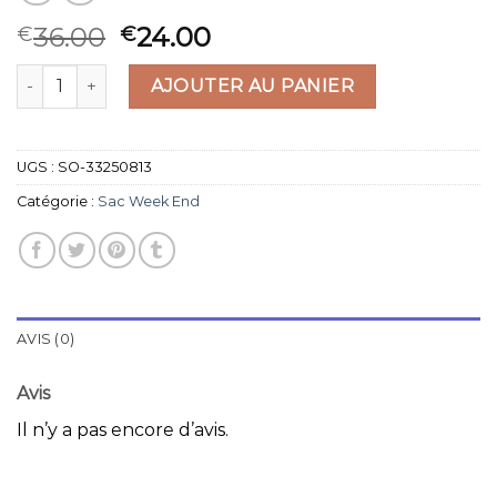
36.00
24.00
€
€
quantité de sac week end
AJOUTER AU PANIER
UGS :
SO-33250813
Catégorie :
Sac Week End
AVIS (0)
Avis
Il n’y a pas encore d’avis.