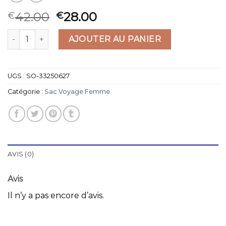
42.00
28.00
€
€
quantité de sac voyage femme
AJOUTER AU PANIER
UGS :
SO-33250627
Catégorie :
Sac Voyage Femme
AVIS (0)
Avis
Il n’y a pas encore d’avis.