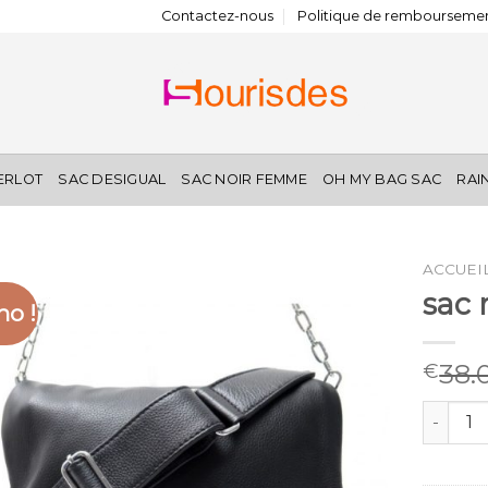
Contactez-nous
Politique de remboursemen
IERLOT
SAC DESIGUAL
SAC NOIR FEMME
OH MY BAG SAC
RAI
ACCUEI
sac 
o !
38.
€
quantité