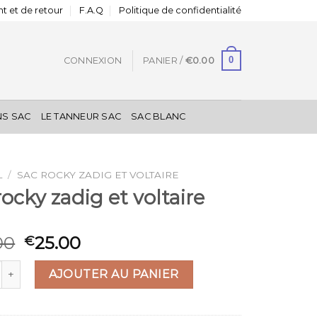
t et de retour
F.A.Q
Politique de confidentialité
0
CONNEXION
PANIER /
€
0.00
NS SAC
LE TANNEUR SAC
SAC BLANC
L
/
SAC ROCKY ZADIG ET VOLTAIRE
rocky zadig et voltaire
00
25.00
€
 de sac rocky zadig et voltaire
AJOUTER AU PANIER