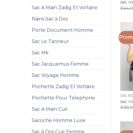
sac ro
Sac A Main Zadig Et Voltaire
€
44.
Rains Sac à Dos
Porte Document Homme
Promo
Sac Le Tanneur
Sac Mk
Sac Jacquemus Femme
Sac Voyage Homme
Pochette Zadig Et Voltaire
SAC RO
Pochette Pour Telephone
sac ro
€
36.
Sac A Main Cuir
Sacoche Homme Luxe
Sac à Dos Cuir Femme