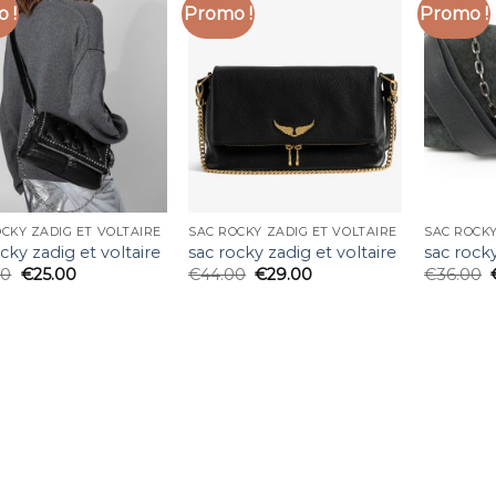
 !
Promo !
Promo !
CKY ZADIG ET VOLTAIRE
SAC ROCKY ZADIG ET VOLTAIRE
SAC ROCKY
cky zadig et voltaire
sac rocky zadig et voltaire
sac rocky
00
€
25.00
€
44.00
€
29.00
€
36.00