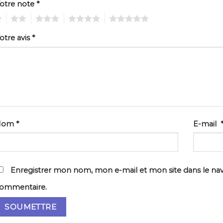
otre note
*
2
3
4
5
otre avis
*
Nom
*
E-mail
Enregistrer mon nom, mon e-mail et mon site dans le na
ommentaire.