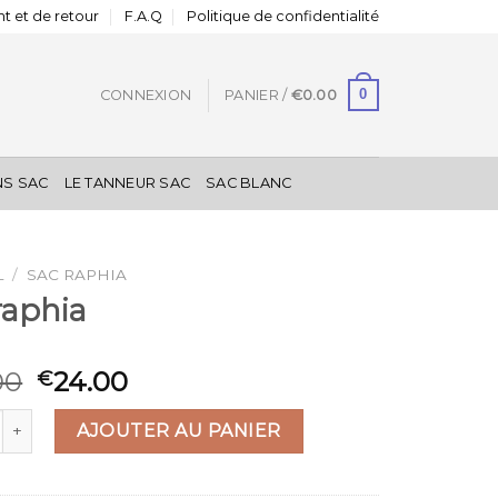
t et de retour
F.A.Q
Politique de confidentialité
0
CONNEXION
PANIER /
€
0.00
NS SAC
LE TANNEUR SAC
SAC BLANC
L
/
SAC RAPHIA
raphia
00
24.00
€
 de sac raphia
AJOUTER AU PANIER