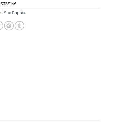
33251146
 :
Sac Raphia