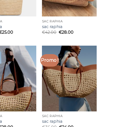
IA
SAC RAPHIA
a
sac raphia
€
25.00
€
42.00
€
28.00
Promo !
IA
SAC RAPHIA
a
sac raphia