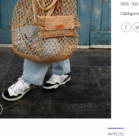
UGS :
SO-
Catégorie
AVIS (0)