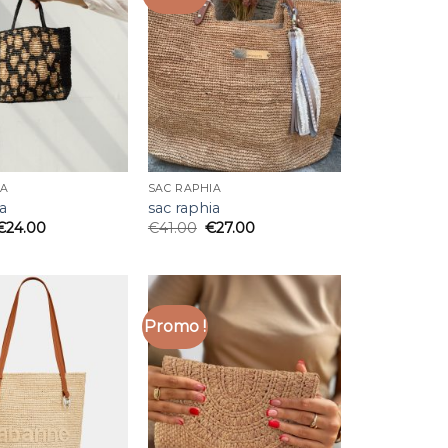
IA
SAC RAPHIA
a
sac raphia
€
24.00
€
41.00
€
27.00
Promo !