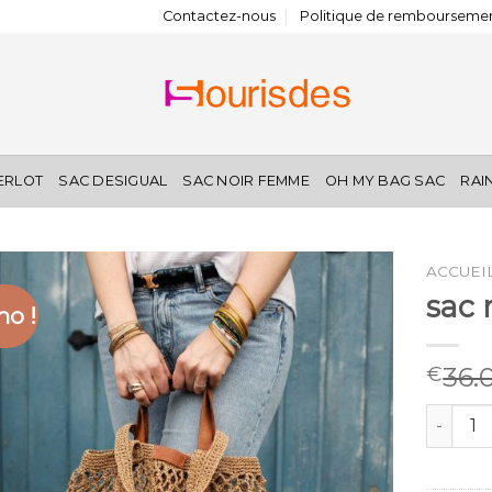
Contactez-nous
Politique de remboursemen
IERLOT
SAC DESIGUAL
SAC NOIR FEMME
OH MY BAG SAC
RAI
ACCUEI
sac 
o !
36.
€
quantité