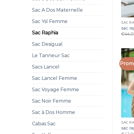
Sac A Dos Maternelle
Sac Ysl Femme
SAC R
sac r
Sac Raphia
€
44.
Sac Desigual
Le Tanneur Sac
Promo
Sacs Lancel
Sac Lancel Femme
Sac Voyage Femme
Sac Noir Femme
Sac à Dos Homme
SAC R
Cabas Sac
sac r