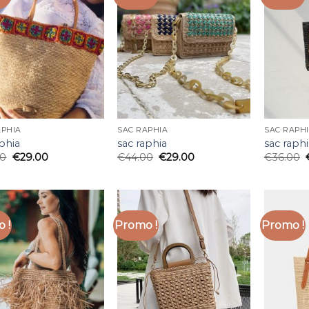
APHIA
SAC RAPHIA
SAC RAPH
aphia
sac raphia
sac raphi
00
€
29.00
€
44.00
€
29.00
€
36.00
 !
Promo !
Promo !