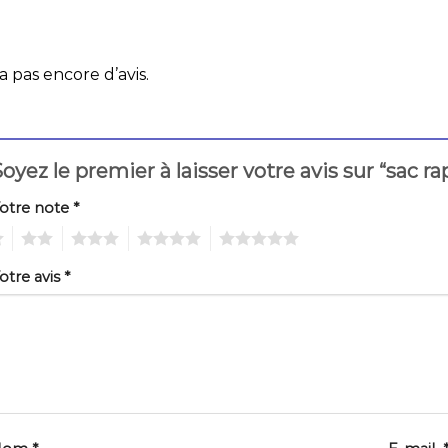
 a pas encore d’avis.
oyez le premier à laisser votre avis sur “sac r
otre note
*
2
3
4
5
otre avis
*