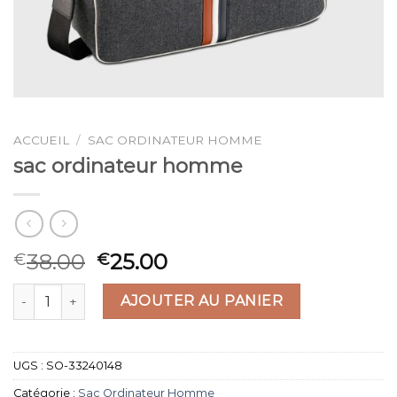
ACCUEIL
/
SAC ORDINATEUR HOMME
sac ordinateur homme
38.00
25.00
€
€
quantité de sac ordinateur homme
AJOUTER AU PANIER
UGS :
SO-33240148
Catégorie :
Sac Ordinateur Homme