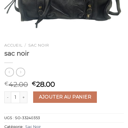
ACCUEIL
/
SAC NOIR
sac noir
42.00
28.00
€
€
quantité de sac noir
AJOUTER AU PANIER
UGS :
SO-33240353
Catégorie :
Sac Noir