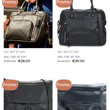
Promo !
Promo !
SAC NAT ET NIN
SAC NAT ET NIN
sac nat et nin
sac nat et nin
€
39.00
€
26.00
€
44.00
€
29.00
Promo !
Promo !