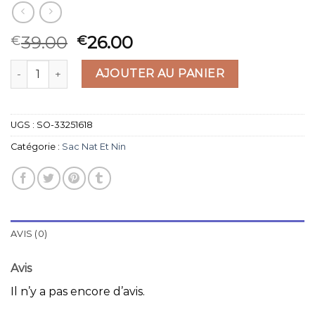
39.00
26.00
€
€
quantité de sac nat et nin
AJOUTER AU PANIER
UGS :
SO-33251618
Catégorie :
Sac Nat Et Nin
AVIS (0)
Avis
Il n’y a pas encore d’avis.