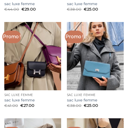
sac luxe femme
sac luxe femme
€
44.00
€
29.00
€
38.00
€
25.00
Promo !
Promo !
SAC LUXE FEMME
SAC LUXE FEMME
sac luxe femme
sac luxe femme
€
41.00
€
27.00
€
38.00
€
25.00