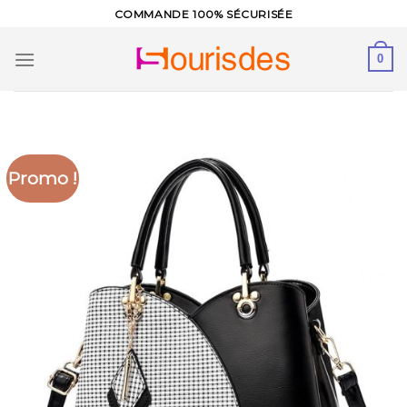
Skip
COMMANDE 100% SÉCURISÉE
to
content
0
Promo !