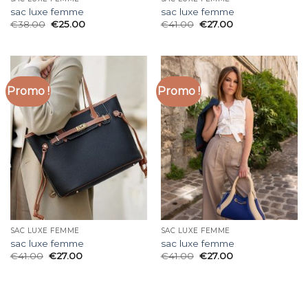
sac luxe femme
sac luxe femme
€
38.00
€
25.00
€
41.00
€
27.00
Promo !
Promo !
SAC LUXE FEMME
SAC LUXE FEMME
sac luxe femme
sac luxe femme
€
41.00
€
27.00
€
41.00
€
27.00