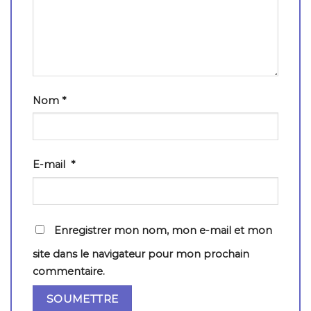
Nom
*
E-mail
*
Enregistrer mon nom, mon e-mail et mon
site dans le navigateur pour mon prochain
commentaire.