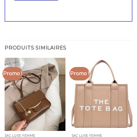
PRODUITS SIMILAIRES
Promo !
Promo !
SAC LUXE FEMME
SAC LUXE FEMME