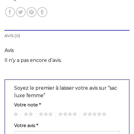
AVIS (0)
Avis
Il n’y a pas encore d’avis.
Soyez le premier à laisser votre avis sur “sac
luxe femme”
Votre note
*
1
2
3
4
5
Votre avis
*