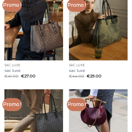
Promo !
Promo !
SAC LUXE
SAC LUXE
sac luxe
sac luxe
€
41.00
€
27.00
€
44.00
€
29.00
Promo !
Promo !