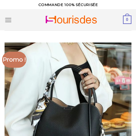
Skip
COMMANDE 100% SÉCURISÉE
to
content
0
Promo !