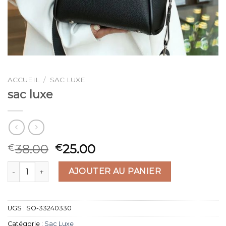
ACCUEIL
/
SAC LUXE
sac luxe
38.00
25.00
€
€
quantité de sac luxe
AJOUTER AU PANIER
UGS :
SO-33240330
Catégorie :
Sac Luxe