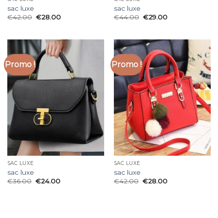
sac luxe
sac luxe
€
42.00
€
28.00
€
44.00
€
29.00
Promo !
Promo !
SAC LUXE
SAC LUXE
sac luxe
sac luxe
€
36.00
€
24.00
€
42.00
€
28.00