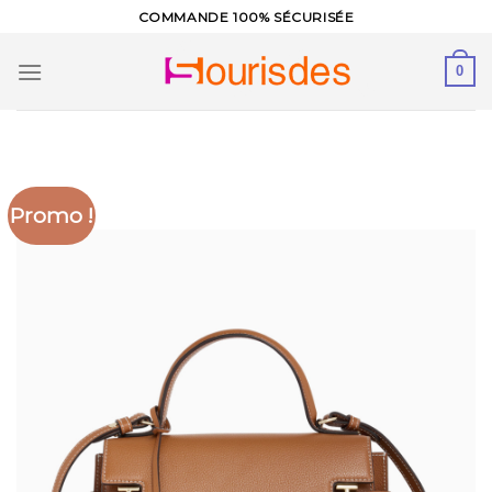
Skip
COMMANDE 100% SÉCURISÉE
to
content
0
Promo !