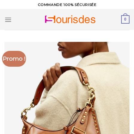
Skip
COMMANDE 100% SÉCURISÉE
to
content
0
Promo !