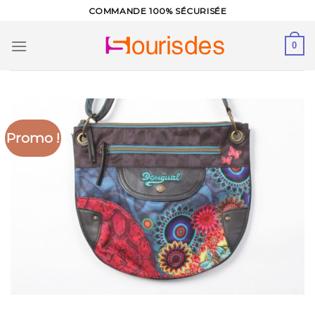
Skip
COMMANDE 100% SÉCURISÉE
to
content
0
Promo !