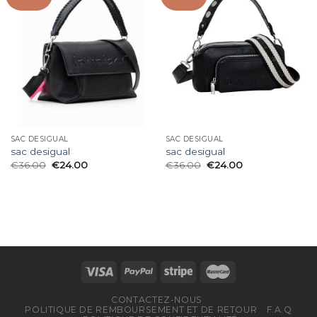
SAC DESIGUAL
SAC DESIGUAL
sac desigual
sac desigual
€
36.00
€
24.00
€
36.00
€
24.00
CONTACTEZ-NOUS
POLITIQUE DE REMBOURSEMENT ET DE RETOUR
F.A.Q