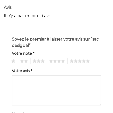
Avis
Il n’y a pas encore d’avis.
Soyez le premier à laisser votre avis sur “sac
desigual”
Votre note
*
1
2
3
4
5
Votre avis
*