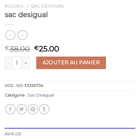
ACCUEIL
/
SAC DESIGUAL
sac desigual
38.00
25.00
€
€
quantité de sac desigual
AJOUTER AU PANIER
UGS :
SO-33250734
Catégorie :
Sac Desigual
AVIS (0)