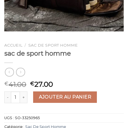
ACCUEIL
/
SAC DE SPORT HOMME
sac de sport homme
41.00
27.00
€
€
quantité de sac de sport homme
AJOUTER AU PANIER
UGS :
SO-33250965
Catégorie :
Sac De Sport Homme