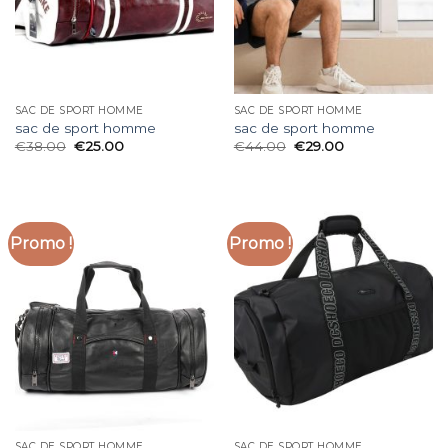
SAC DE SPORT HOMME
SAC DE SPORT HOMME
sac de sport homme
sac de sport homme
€
38.00
€
25.00
€
44.00
€
29.00
Promo !
Promo !
SAC DE SPORT HOMME
SAC DE SPORT HOMME