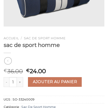
ACCUEIL
/
SAC DE SPORT HOMME
sac de sport homme
36.00
24.00
€
€
quantité de sac de sport homme
AJOUTER AU PANIER
UGS :
SO-33240009
Catégorie :
Sac De Sport Homme