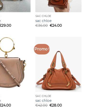
E
SAC CHLOE
e
sac chloe
€
29.00
€
36.00
€
24.00
Promo !
E
SAC CHLOE
e
sac chloe
€
24.00
€
42.00
€
28.00