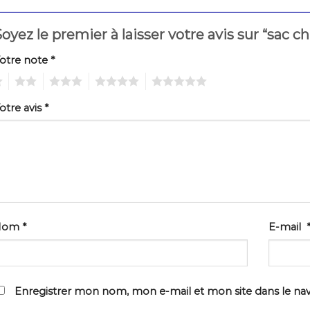
oyez le premier à laisser votre avis sur “sac c
otre note
*
2
3
4
5
otre avis
*
Nom
*
E-mail
Enregistrer mon nom, mon e-mail et mon site dans le na