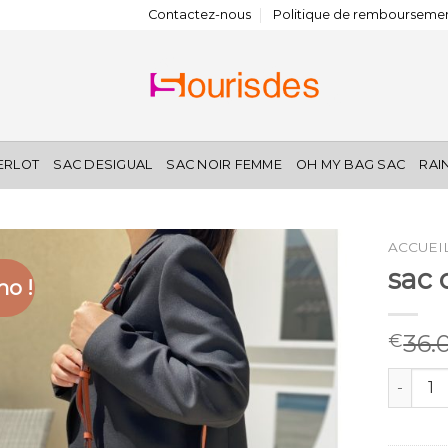
Contactez-nous
Politique de remboursemen
IERLOT
SAC DESIGUAL
SAC NOIR FEMME
OH MY BAG SAC
RAI
ACCUEI
sac 
o !
36.
€
quantité