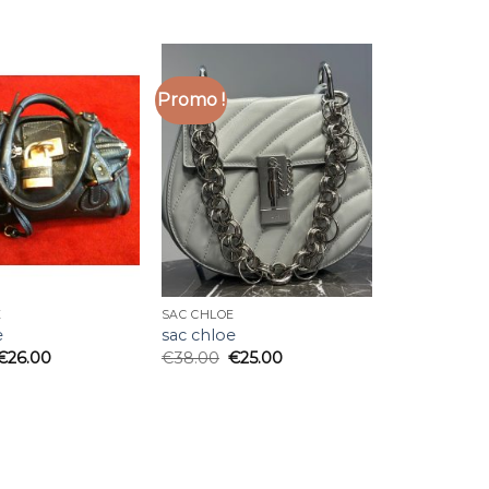
Promo !
E
SAC CHLOE
e
sac chloe
€
26.00
€
38.00
€
25.00