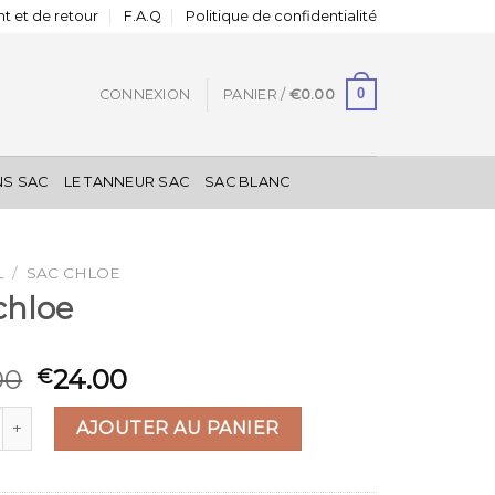
t et de retour
F.A.Q
Politique de confidentialité
0
CONNEXION
PANIER /
€
0.00
NS SAC
LE TANNEUR SAC
SAC BLANC
L
/
SAC CHLOE
chloe
00
24.00
€
 de sac chloe
AJOUTER AU PANIER