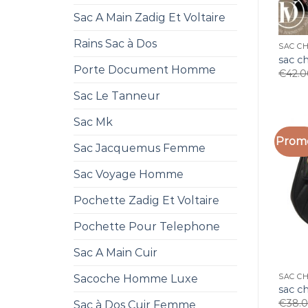
Sac A Main Zadig Et Voltaire
Rains Sac à Dos
SAC C
sac c
Porte Document Homme
€
42.
Sac Le Tanneur
Sac Mk
Promo
Sac Jacquemus Femme
Sac Voyage Homme
Pochette Zadig Et Voltaire
Pochette Pour Telephone
Sac A Main Cuir
SAC C
Sacoche Homme Luxe
sac c
€
38.
Sac à Dos Cuir Femme