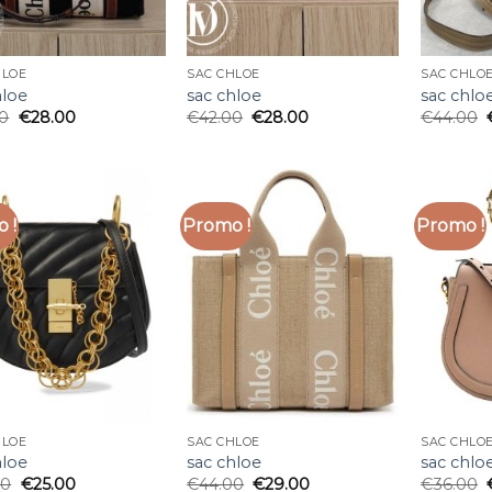
HLOE
SAC CHLOE
SAC CHLO
hloe
sac chloe
sac chlo
00
€
28.00
€
42.00
€
28.00
€
44.00
 !
Promo !
Promo !
HLOE
SAC CHLOE
SAC CHLO
hloe
sac chloe
sac chlo
00
€
25.00
€
44.00
€
29.00
€
36.00