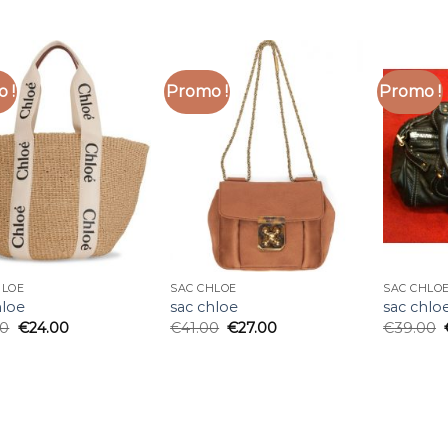
 !
Promo !
Promo !
HLOE
SAC CHLOE
SAC CHLO
hloe
sac chloe
sac chlo
00
€
24.00
€
41.00
€
27.00
€
39.00