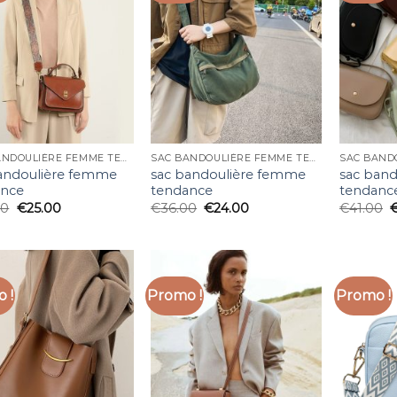
SAC BANDOULIÈRE FEMME TENDANCE
SAC BANDOULIÈRE FEMME TENDANCE
andoulière femme
sac bandoulière femme
sac ban
ance
tendance
tendanc
00
€
25.00
€
36.00
€
24.00
€
41.00
 !
Promo !
Promo !