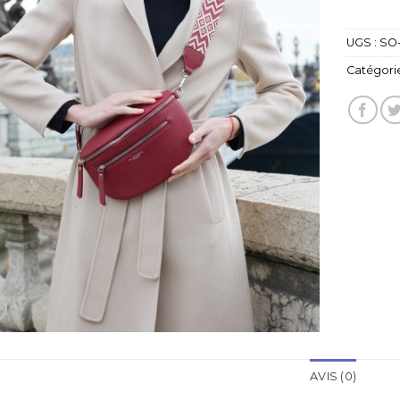
UGS :
SO
Catégorie
AVIS (0)