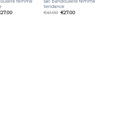
doulière femme
sac bandoulière femme
e
tendance
€
27.00
€
41.00
€
27.00