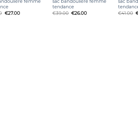
andoulière femme
sac bandoulière femme
sac ban
ance
tendance
tendanc
0
€
27.00
€
39.00
€
26.00
€
41.00