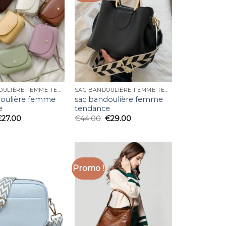
SAC BANDOULIÈRE FEMME TENDANCE
SAC BANDOULIÈRE FEMME TENDANCE
doulière femme
sac bandoulière femme
e
tendance
€
27.00
€
44.00
€
29.00
Promo !