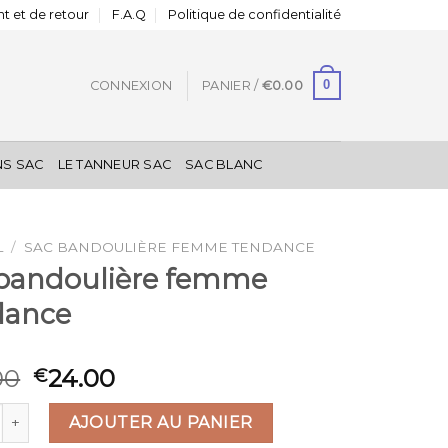
t et de retour
F.A.Q
Politique de confidentialité
0
CONNEXION
PANIER /
€
0.00
NS SAC
LE TANNEUR SAC
SAC BLANC
L
/
SAC BANDOULIÈRE FEMME TENDANCE
 bandoulière femme
dance
00
24.00
€
é de sac bandoulière femme tendance
AJOUTER AU PANIER