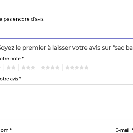
 a pas encore d’avis.
oyez le premier à laisser votre avis sur “sa
otre note
*
2
3
4
5
otre avis
*
Nom
*
E-mail