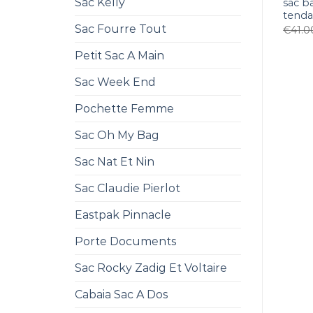
Sac Kelly
sac b
tend
Sac Fourre Tout
€
41.0
Petit Sac A Main
Sac Week End
Pochette Femme
Sac Oh My Bag
Sac Nat Et Nin
Sac Claudie Pierlot
Eastpak Pinnacle
Porte Documents
Sac Rocky Zadig Et Voltaire
Cabaia Sac A Dos