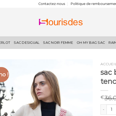
Contactez-nous
Politique de remboursemen
IERLOT
SAC DESIGUAL
SAC NOIR FEMME
OH MY BAG SAC
RAI
ACCUEI
sac
o !
ten
36.
€
quantit