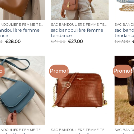
SAC BANDOULIÈRE FEMME TENDANCE
SAC BANDOULIÈRE FEMME TENDANCE
andoulière femme
sac bandoulière femme
sac ban
ance
tendance
tendanc
00
€
28.00
€
41.00
€
27.00
€
42.00
 !
Promo !
Promo !
SAC BANDOULIÈRE FEMME TENDANCE
SAC BANDOULIÈRE FEMME TENDANCE