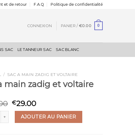
t et de retour
F.A.Q
Politique de confidentialité
0
CONNEXION
PANIER /
€
0.00
NS SAC
LE TANNEUR SAC
SAC BLANC
L
/
SAC A MAIN ZADIG ET VOLTAIRE
a main zadig et voltaire
00
29.00
€
 de sac a main zadig et voltaire
AJOUTER AU PANIER