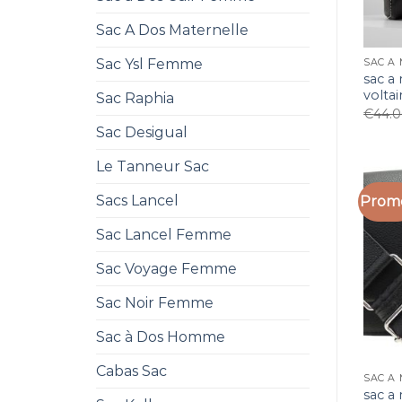
Sac A Dos Maternelle
Sac Ysl Femme
SAC A 
sac a
voltai
Sac Raphia
€
44.
Sac Desigual
Le Tanneur Sac
Sacs Lancel
Promo
Sac Lancel Femme
Sac Voyage Femme
Sac Noir Femme
Sac à Dos Homme
Cabas Sac
SAC A 
sac a