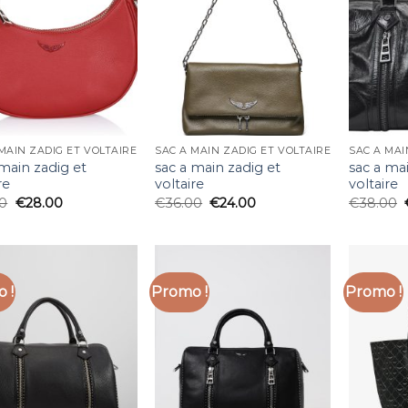
MAIN ZADIG ET VOLTAIRE
SAC A MAIN ZADIG ET VOLTAIRE
SAC A MAI
 main zadig et
sac a main zadig et
sac a ma
re
voltaire
voltaire
00
€
28.00
€
36.00
€
24.00
€
38.00
 !
Promo !
Promo !