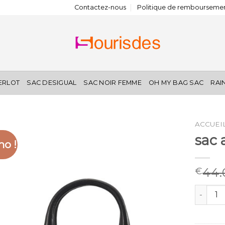
Contactez-nous
Politique de remboursemen
IERLOT
SAC DESIGUAL
SAC NOIR FEMME
OH MY BAG SAC
RAI
ACCUEI
sac 
o !
44.
€
quantité