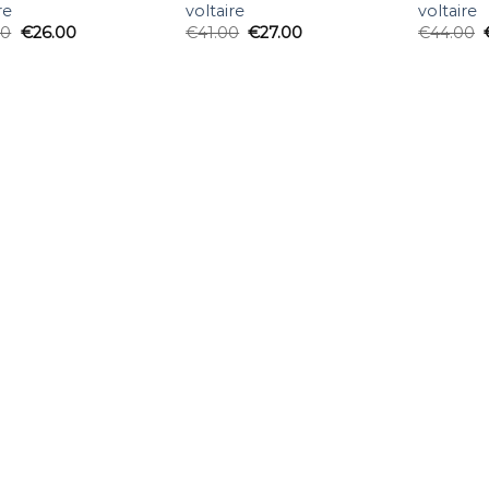
re
voltaire
voltaire
00
€
26.00
€
41.00
€
27.00
€
44.00