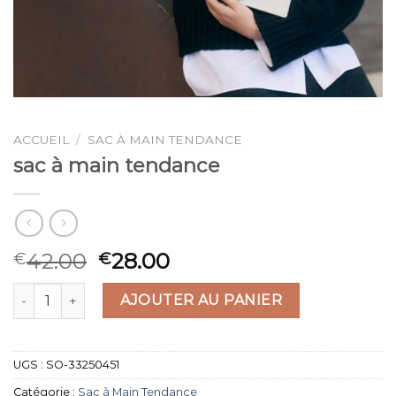
ACCUEIL
/
SAC À MAIN TENDANCE
sac à main tendance
42.00
28.00
€
€
quantité de sac à main tendance
AJOUTER AU PANIER
UGS :
SO-33250451
Catégorie :
Sac à Main Tendance