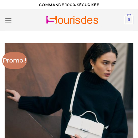
Skip
COMMANDE 100% SÉCURISÉE
to
content
0
Promo !