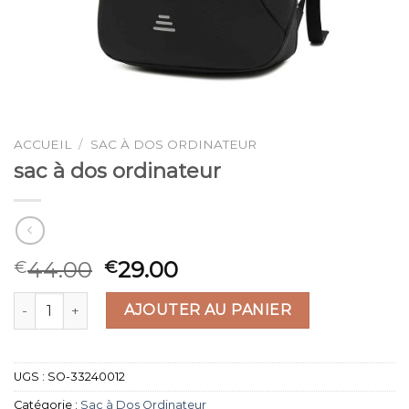
ACCUEIL
/
SAC À DOS ORDINATEUR
sac à dos ordinateur
44.00
29.00
€
€
quantité de sac à dos ordinateur
AJOUTER AU PANIER
UGS :
SO-33240012
Catégorie :
Sac à Dos Ordinateur