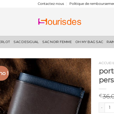
Contactez-nous
Politique de remboursemen
IERLOT
SAC DESIGUAL
SAC NOIR FEMME
OH MY BAG SAC
RAI
ACCUEI
por
o !
pers
36.
€
quantit