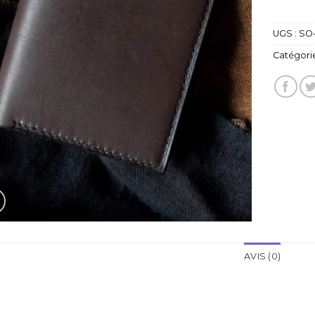
UGS :
SO-
Catégorie
AVIS (0)