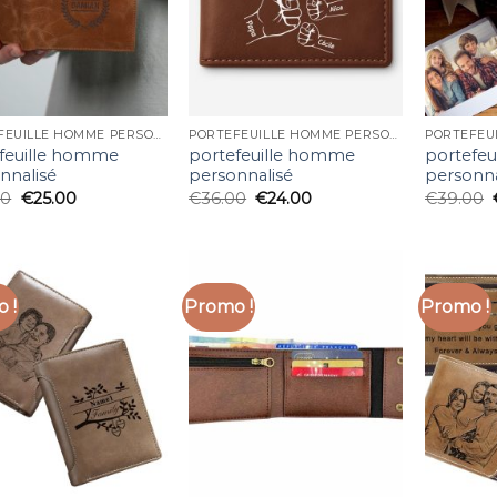
PORTEFEUILLE HOMME PERSONNALISÉ
PORTEFEUILLE HOMME PERSONNALISÉ
feuille homme
portefeuille homme
portefe
nnalisé
personnalisé
personna
00
€
25.00
€
36.00
€
24.00
€
39.00
 !
Promo !
Promo !