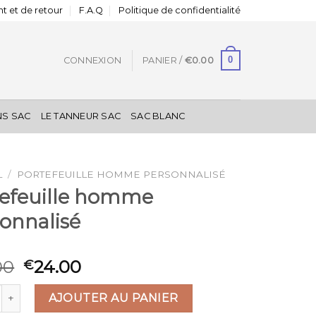
t et de retour
F.A.Q
Politique de confidentialité
0
CONNEXION
PANIER /
€
0.00
NS SAC
LE TANNEUR SAC
SAC BLANC
L
/
PORTEFEUILLE HOMME PERSONNALISÉ
tefeuille homme
onnalisé
00
24.00
€
é de portefeuille homme personnalisé
AJOUTER AU PANIER