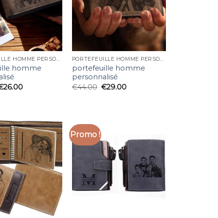
PORTEFEUILLE HOMME PERSONNALISÉ
PORTEFEUILLE HOMME PERSONNALISÉ
uille homme
portefeuille homme
lisé
personnalisé
€
26.00
€
44.00
€
29.00
Promo !