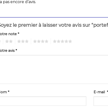
 a pas encore d’avis.
oyez le premier à laisser votre avis sur “por
otre note
*
2
3
4
5
otre avis
*
Nom
*
E-mail