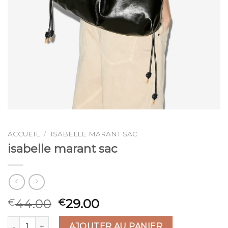
ACCUEIL
/
ISABELLE MARANT SAC
isabelle marant sac
44.00
29.00
€
€
quantité de isabelle marant sac
AJOUTER AU PANIER