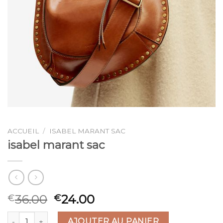
ACCUEIL
/
ISABEL MARANT SAC
isabel marant sac
36.00
24.00
€
€
quantité de isabel marant sac
AJOUTER AU PANIER