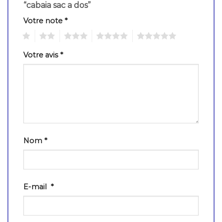
“cabaia sac a dos”
Votre note
*
1
2
3
4
5
Votre avis
*
Nom
*
E-mail
*