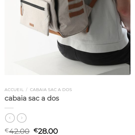
ACCUEIL
/
CABAIA SAC A DOS
cabaia sac a dos
42.00
28.00
€
€