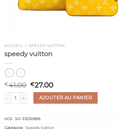
ACCUEIL
/
SPEEDY VUITTON
speedy vuitton
41.00
27.00
€
€
quantité de speedy vuitton
AJOUTER AU PANIER
UGS :
SO-33250696
Catégorie :
Speedy Vuitton