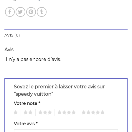
AVIS (0)
Avis
Il n’y a pas encore d’avis.
Soyez le premier à laisser votre avis sur
“speedy vuitton”
Votre note
*
1
2
3
4
5
Votre avis
*