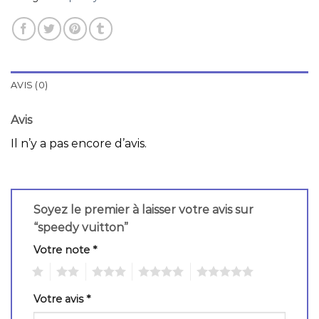
AVIS (0)
Avis
Il n’y a pas encore d’avis.
Soyez le premier à laisser votre avis sur
“speedy vuitton”
Votre note
*
1
2
3
4
5
Votre avis
*