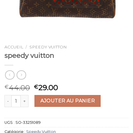
ACCUEIL
/
SPEEDY VUITTON
speedy vuitton
44.00
29.00
€
€
quantité de speedy vuitton
AJOUTER AU PANIER
UGS :
SO-33251089
Catégorie :
Speedy Vuitton