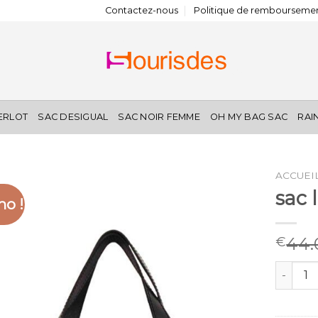
Contactez-nous
Politique de remboursemen
IERLOT
SAC DESIGUAL
SAC NOIR FEMME
OH MY BAG SAC
RAI
ACCUEI
sac
o !
44.
€
quantit