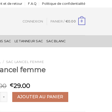
t et de retour
F.A.Q
Politique de confidentialité
0
CONNEXION
PANIER /
€
0.00
NS SAC
LE TANNEUR SAC
SAC BLANC
L
/
SAC LANCEL FEMME
 lancel femme
00
29.00
€
é de sac lancel femme
AJOUTER AU PANIER