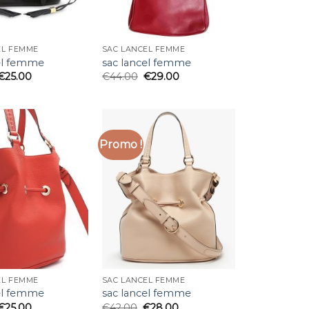
EL FEMME
SAC LANCEL FEMME
el femme
sac lancel femme
€
25.00
€
44.00
€
29.00
Promo !
EL FEMME
SAC LANCEL FEMME
el femme
sac lancel femme
€
25.00
€
42.00
€
28.00