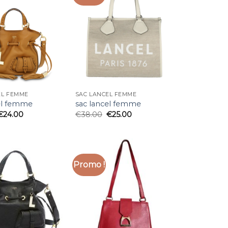
EL FEMME
SAC LANCEL FEMME
el femme
sac lancel femme
€
24.00
€
38.00
€
25.00
Promo !