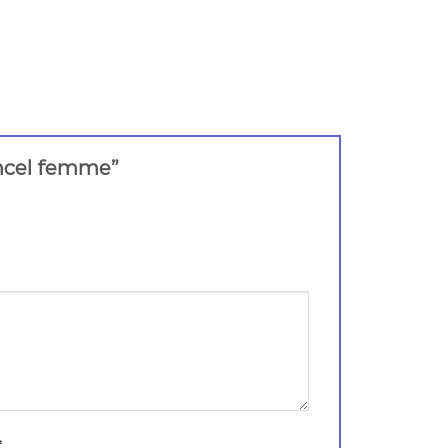
lancel femme”
*