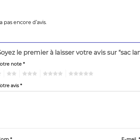
 a pas encore d’avis.
oyez le premier à laisser votre avis sur “sac 
otre note
*
2
3
4
5
otre avis
*
Nom
*
E-mail