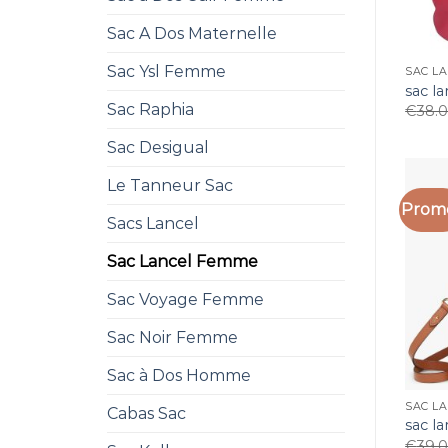
Sac A Dos Maternelle
Sac Ysl Femme
SAC L
sac l
Sac Raphia
€
38.
Sac Desigual
Le Tanneur Sac
Promo
Sacs Lancel
Sac Lancel Femme
Sac Voyage Femme
Sac Noir Femme
Sac à Dos Homme
SAC L
Cabas Sac
sac l
€
39.