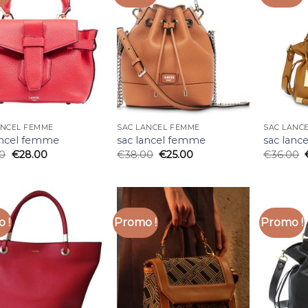
ANCEL FEMME
SAC LANCEL FEMME
SAC LANC
ancel femme
sac lancel femme
sac lanc
00
€
28.00
€
38.00
€
25.00
€
36.00
 !
Promo !
Promo !