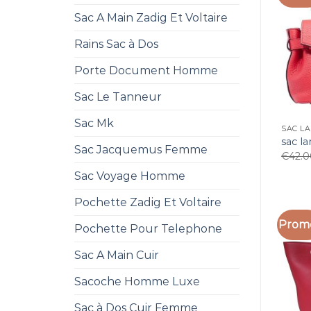
Sac A Main Zadig Et Voltaire
Rains Sac à Dos
Porte Document Homme
Sac Le Tanneur
Sac Mk
SAC L
sac l
Sac Jacquemus Femme
€
42.
Sac Voyage Homme
Pochette Zadig Et Voltaire
Promo
Pochette Pour Telephone
Sac A Main Cuir
Sacoche Homme Luxe
Sac à Dos Cuir Femme