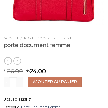
ACCUEIL
/
PORTE DOCUMENT FEMME
porte document femme
36.00
24.00
€
€
quantité de porte document femme
AJOUTER AU PANIER
UGS :
SO-33251421
Catégorie :
Porte Document Femme