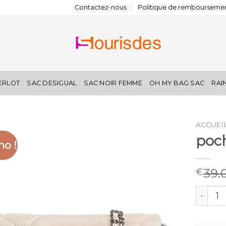
Contactez-nous
Politique de remboursemen
IERLOT
SAC DESIGUAL
SAC NOIR FEMME
OH MY BAG SAC
RAI
ACCUEI
poch
o !
39.
€
quantité