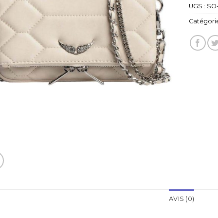
UGS :
SO-
Catégorie
AVIS (0)