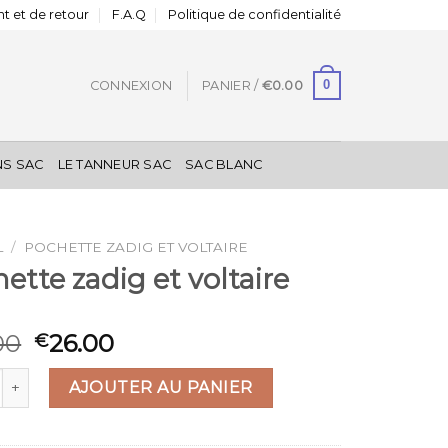
t et de retour
F.A.Q
Politique de confidentialité
0
CONNEXION
PANIER /
€
0.00
NS SAC
LE TANNEUR SAC
SAC BLANC
L
/
POCHETTE ZADIG ET VOLTAIRE
ette zadig et voltaire
00
26.00
€
 de pochette zadig et voltaire
AJOUTER AU PANIER