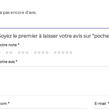
 a pas encore d’avis.
oyez le premier à laisser votre avis sur “poche
otre note
*
2
3
4
5
otre avis
*
Nom
*
E-mail