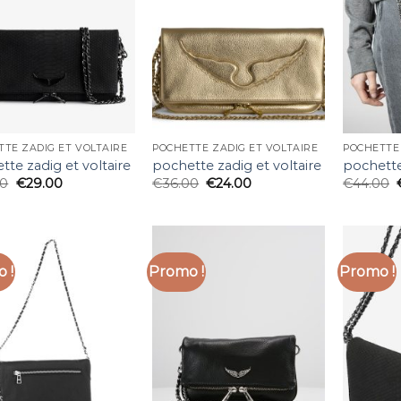
TE ZADIG ET VOLTAIRE
POCHETTE ZADIG ET VOLTAIRE
POCHETTE 
tte zadig et voltaire
pochette zadig et voltaire
pochette
00
€
29.00
€
36.00
€
24.00
€
44.00
 !
Promo !
Promo !