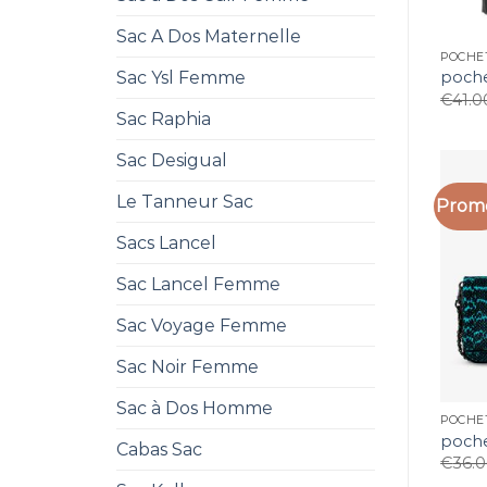
Sac A Dos Maternelle
POCHET
Sac Ysl Femme
poche
€
41.0
Sac Raphia
Sac Desigual
Le Tanneur Sac
Promo
Sacs Lancel
Sac Lancel Femme
Sac Voyage Femme
Sac Noir Femme
Sac à Dos Homme
POCHET
poche
Cabas Sac
€
36.