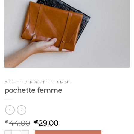
ACCUEIL
/
POCHETTE FEMME
pochette femme
44.00
29.00
€
€
quantité de pochette femme