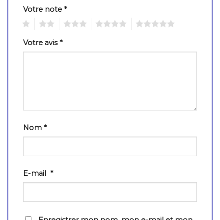
Votre note
*
1
2
3
4
5
Votre avis
*
Nom
*
E-mail
*
Enregistrer mon nom, mon e-mail et mon